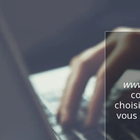
www
co
chois
vous 