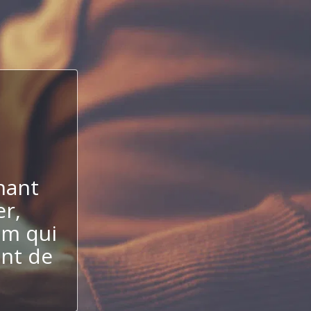
nant
er,
um qui
ent de